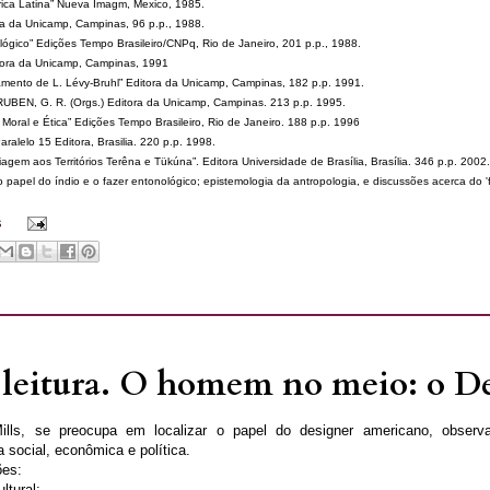
rica Latina” Nueva Imagm, Mexico, 1985.
ora da Unicamp, Campinas, 96 p.p., 1988.
gico” Edições Tempo Brasileiro/CNPq, Rio de Janeiro, 201 p.p., 1988.
itora da Unicamp, Campinas, 1991
amento de L. Lévy-Bruhl” Editora da Unicamp, Campinas, 182 p.p. 1991.
 RUBEN, G. R. (Orgs.) Editora da Unicamp, Campinas. 213 p.p. 1995.
Moral e Ética” Edições Tempo Brasileiro, Rio de Janeiro. 188 p.p. 1996
ralelo 15 Editora, Brasilia. 220 p.p. 1998.
agem aos Territórios Terêna e Tükúna”. Editora Universidade de Brasília, Brasília. 346 p.p. 2002.
papel do índio e o fazer entonológico; epistemologia da antropologia, e discussões acerca do 'f
s
 leitura. O homem no meio: o D
ills, se preocupa em localizar o papel do designer americano, observ
 social, econômica e política.
ões:
ltural;