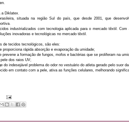
en.
 a Diklatex.
rasileira, situada na região Sul do país, que desde 2001, que desenvol
ortiva.
idos industrializados com tecnologia aplicada para o mercado têxtil. Com
uções inovadoras e tecnológicas no mercado têxtil.
s de tecidos tecnológicos, são eles:
que proporciona rápida absorção e evaporação da umidade;
ue prevene a formação de fungos, mofos e bactérias que se proliferam na umi
 pele dos raios UV;
ege do indesejável problema do odor no vestuário do atleta gerado pelo suor da
ecido em contato com a pele, ativa as funções celulares, melhorando signific