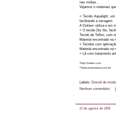
nas mídias...
Vejamos o materiais que
> Tecido Aqualight, um
facilitando a secagem.
A Osklen
utiliza-o em 
*
> O tecido Dry lite, fac
Tecido de Teflon, com r
Material encontrado na
> Tecidos com aplicação
Material encontrado na
> Lã com tratamento anti
*http://osklen.com
**www.vrmenswear.com.br/
Labels:
Dossiê de moda
Nenhum comentário:
22 de agosto de 2010