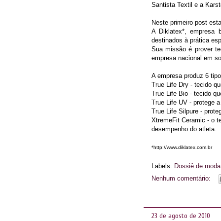
Santista Textil e a Karst
Neste primeiro post esta
A Diklatex*, empresa b
destinados à prática esp
Sua missão é prover tec
empresa nacional em sol
A empresa produz 6 tipo
True Life Dry - tecido 
True Life Bio - tecido q
True Life UV - protege a
True Life Silpure - prot
XtremeFit Ceramic - o t
desempenho do atleta.
*http://www.diklatex.com.br
Labels:
Dossiê de moda
Nenhum comentário:
23 de agosto de 2010