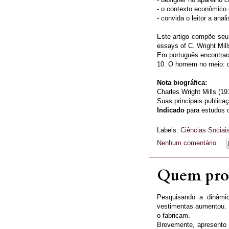
- o contexto econômico 
- convida o leitor a ana
Este artigo compõe seu l
essays of C. Wright Mill
Em português encontrará
10. O homem no meio: 
Nota biográfica:
Charles Wright Mills (1
Suas principais publicaç
Indicado
para estudos 
Labels:
Ciências Sociai
Nenhum comentário:
Quem prod
Pesquisando a dinâmi
vestimentas aumentou. E
o fabricam.
Brevemente, apresento 