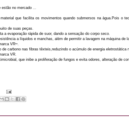
 estão no mercado ...
 material que facilita os movimentos quando submersos na àgua.Pois o tec
muito de suas peças.
ilita a evaporação rápida de suor, dando a sensação do corpo seco.
esistência a líquidos e manchas, além de permitir a lavagem na máquina de la
 marca VR
.
**
 de carbono nas fibras têxteis,reduzindo o acúmulo de energia eletrostática 
 marca VR.
microbial, que inibe a proliferação de fungos e evita odores, alteração de c