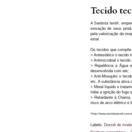
Tecido tec
A Santista textil
, empre
*
inovação de seus prod
pela valorização da im
estar.
Os tecidos que compõe a
> Antiestático o tecido
> Antimicrobial o tecido
> Repelência a Água e
desenvolvida com ele;
> Anti-Mosquito o tecid
etc. A substância ativ
> Metal líquido o trata
Inibe a ignição do fogo
> Retardante à Chama, e
risco de arco elétrico e
*http://www.santistatextil.com.b
Labels:
Dossiê de moda