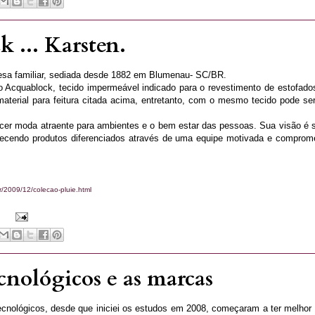
 ... Karsten.
esa familiar, sediada desde 1882 em Blumenau- SC/BR.
 Acquablock, tecido impermeável indicado para o revestimento de estofados
aterial para feitura citada acima, entretanto, com o mesmo tecido pode ser
er moda atraente para ambientes e o bem estar das pessoas. Sua visão é se
erecendo produtos diferenciados através de uma equipe motivada e comprom
r/2009/12/colecao-pluie.html
cnológicos e as marcas
nológicos, desde que iniciei os estudos em 2008, começaram a ter melhor 