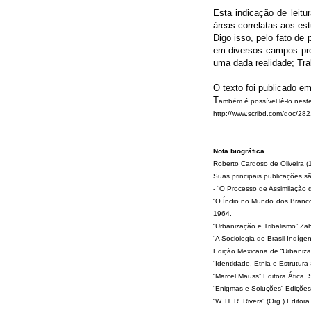
Esta indicação de leit
àreas correlatas aos es
Digo isso, pelo fato de 
em diversos campos pro
uma dada realidade; Tra
O texto foi publicado 
T
ambém é possível lê-lo neste
http://www.scribd.com/doc/28
Nota biográfica.
Roberto Cardoso de Oliveira (
Suas principais publicações s
- “O Processo de Assimilação d
“O Índio no Mundo dos Brancos
1964.
“Urbanização e Tribalismo” Zah
“A Sociologia do Brasil Indíge
Edição Mexicana de “Urbanizaci
“Identidade, Etnia e Estrutura
“Marcel Mauss” Editora Ática, 
“Enigmas e Soluções” Edições 
“W. H. R. Rivers” (Org.) Editor