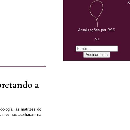
X
Atualizações por RSS
ou
pretando a
opologia, as matrizes do
s mesmas auxiliaram na