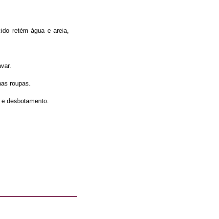
ido retém àgua e areia,
var.
nas roupas.
or e desbotamento.