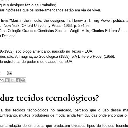
que o designer faz o seu trabalho;
lisar hipóteses que os norte-americanos estão em via de viver.
ivro "Man in the middle: the designer. In: Horowitz, I,. org Power, politics 
s. New York. Oxford University Press, 1963. p. 374-86.
 na Coleção Grandes Cientistas Sociais. Wrigth Mills, Charles Editora Ática
o Designe
916-1962), sociólogo americano, nascido no Texas - EUA.
ões são: A Imaginação Sociológica (1959), e A Elite e o Poder (1956).
de estruturas de poder e de classe nos EUA.
s
uz tecidos tecnológicos?
ca dos tecidos tecnológicos no mercado, percebo que o uso desse mat
ntretanto, muitos produtores de moda, ainda tem dúvidas onde encontrar o
uma relação de empresas que produzem diversos tipos de tecidos tecnoló