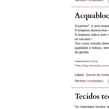
Nenhum comentário:
Acquablock
A karsten*, é uma empr
A empresa desenvolve o
A empresa indica este m
ou sacolas
.
**
Tem como missão oferec
qualidade e beleza, of
de gestão.
*www.karsten.com.br
**
http://blog.mimedrado.com.b
Labels:
Dossiê de moda
Nenhum comentário:
Tecidos te
Os chamados tecidos tec