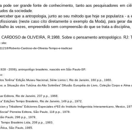
ura pode ser grande fonte de conhecimento, tanto aos pesquisadores em ciê
tudos da sociedade.
perceber que a antropologia, junto ao seu método que hoje se populariza - a e
fissionais (neste caso cito diretamente o exemplo da Moda), para gerar d
balho às vezes, empreendido sem compreensão do que se trata a disciplina,
em CARDOSO de OLIVEIRA, R.1988. Sobre o pensamento antropológico. RJ: T
 site:
211218/Roberto-Cardoso-de-Oliveira-Tempo-e-tradicao
1928 - 2006), antropológo brasileiro, nascido em São Paulo-SP.
ão:
os Terêna” Edição Museu Nacional, Série Livros I, Rio de Janeiro, 160 p.p., 1960.
: a Situação dos Tukúna do Alto Solimões” Difusão Européia do Livro, Coleção Corpo e Alma d
ar Editora, Rio de Janeiro, 237 p.p., 1968.
na” Edições Tempo Brasileiro, Rio de Janeiro, 149 p.p., 1972.
on y Tribalismo” Ediciones Especiales nº63 do Instituto Indigenista Interamericano, Mexico, 197
 Social” Pioneira Editora, São Paulo, 118 p.p., 1978.
São Paulo, 296 p.p., 1979.
Tempo Brasileiro Ltda, 208 p.p., 1983.
a Ática, São Paulo, 1985.