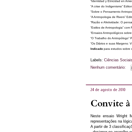
“Identidad y Etnicidad en Ame
“A crise do Indigenismo” Edit
“Sobre o Pensamento Antropoló
“A Antropologia de Rivers” Ed
“Razão e Afetividade: O pens
“Estilos de Antropologia” com
“Ensaios Antropológicos sobre 
“O Trabalho do Antropólogo” Pa
“Os Diários e suas Margens: Vi
Indicado
para estudos sobre o 
Labels:
Ciências Sociai
Nenhum comentário:
24 de agosto de 2010
Convite à
Neste ensaio Wright M
representações na lógica
A partir de 3 classificaç
- designer no aparelho cu