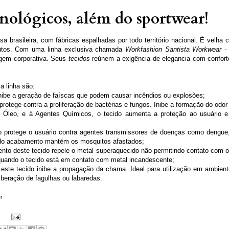
nológicos, além do sportwear!
sa brasileira, com fábricas espalhadas por todo território nacional. É velha
utos. Com uma linha exclusiva chamada
Workfashion Santista Workwear -
agem corporativa. Seus
tecidos
reúnem a exigência de elegancia com confort
 linha são:
 inibe a geração de faíscas que podem causar incêndios ou explosões;
 protege contra a proliferação de bactérias e fungos. Inibe a formação do odor
 Óleo, e à Agentes Químicos, o tecido aumenta a proteção ao usuário e 
o protege o usuário contra agentes transmissores de doenças como dengue,
a do acabamento mantém os mosquitos afastados;
mento deste tecido repele o metal superaquecido não permitindo contato com o
 quando o tecido está em contato com metal incandescente;
ste tecido inibe a propagação da chama. Ideal para utilização em ambient
 liberação de fagulhas ou labaredas.
r