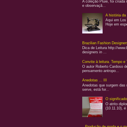
A coleção Pluie, foi criad
e observaçã...
A história d
Aqui em Los 
Hoje em espe
Brazilian Fashion Designers
Dica de Leitura http://www
designers in ...
Convite à leitura. Tempo e 
O autor Roberto Cardoso de
pensamento antropo...
Anedotas ... III
Anedotas que surgem das re
serve, está for...
O significad
O atrito dip
(10.11.10), é
Produção de moda e o me