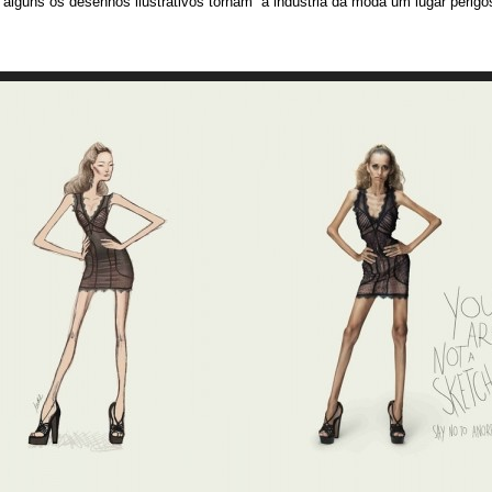
alguns os desenhos ilustrativos tornam a indústria da moda um lugar perigo