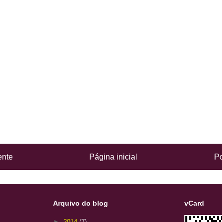
ente
Página inicial
Po
Arquivo do blog
vCard
►
2014
(7)