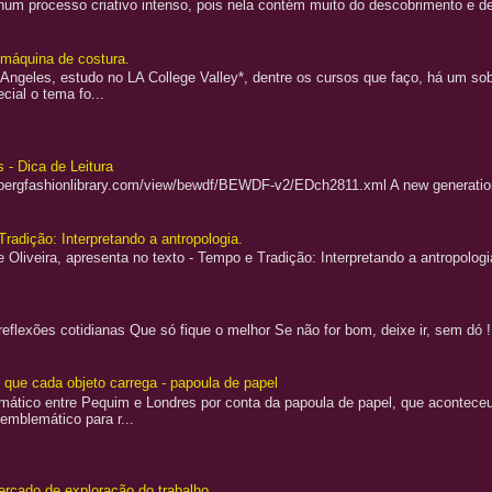
a num processo criativo intenso, pois nela contém muito do descobrimento e
a máquina de costura.
Angeles, estudo no LA College Valley*, dentre os cursos que faço, há um sobr
cial o tema fo...
 - Dica de Leitura
.bergfashionlibrary.com/view/bewdf/BEWDF-v2/EDch2811.xml A new generation 
Tradição: Interpretando a antropologia.
 Oliveira, apresenta no texto - Tempo e Tradição: Interpretando a antropologi
flexões cotidianas Que só fique o melhor Se não for bom, deixe ir, sem dó 
o que cada objeto carrega - papoula de papel
lomático entre Pequim e Londres por conta da papoula de papel, que aconteceu
 emblemático para r...
rcado de exploração do trabalho.