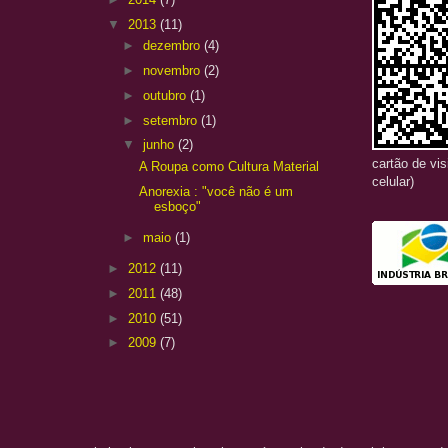
▼
2013
(11)
►
dezembro
(4)
►
novembro
(2)
►
outubro
(1)
►
setembro
(1)
▼
junho
(2)
cartão de vi
A Roupa como Cultura Material
celular)
Anorexia : "você não é um
esboço"
►
maio
(1)
►
2012
(11)
►
2011
(48)
►
2010
(51)
►
2009
(7)