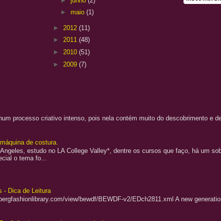
►
junho
(2)
►
maio
(1)
►
2012
(11)
►
2011
(48)
►
2010
(51)
►
2009
(7)
a num processo criativo intenso, pois nela contém muito do descobrimento e
a máquina de costura.
Angeles, estudo no LA College Valley*, dentre os cursos que faço, há um sobr
cial o tema fo...
 - Dica de Leitura
.bergfashionlibrary.com/view/bewdf/BEWDF-v2/EDch2811.xml A new generation 