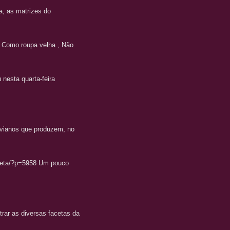
a, as matrizes do
! Como roupa velha , Não
 nesta quarta-feira
livianos que produzem, no
/beta/?p=5958 Um pouco
trar as diversas facetas da