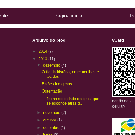
ente
Página inicial
Po
Arquivo do blog
vCard
►
2014
(7)
▼
2013
(11)
▼
dezembro
(4)
O fio da história, entre agulhas e
tecidos
Balões indígenas
Ostentação
... Numa sociedade desigual que
cartão de vi
se esconde atrás d...
celular)
►
novembro
(2)
►
outubro
(1)
►
setembro
(1)