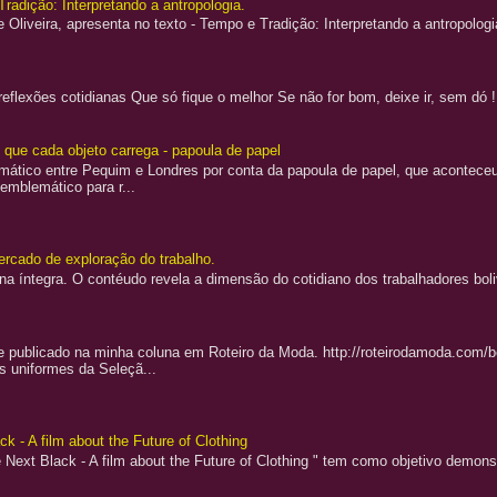
Tradição: Interpretando a antropologia.
 Oliveira, apresenta no texto - Tempo e Tradição: Interpretando a antropologi
flexões cotidianas Que só fique o melhor Se não for bom, deixe ir, sem dó 
o que cada objeto carrega - papoula de papel
lomático entre Pequim e Londres por conta da papoula de papel, que aconteceu
 emblemático para r...
rcado de exploração do trabalho.
 na íntegra. O contéudo revela a dimensão do cotidiano dos trabalhadores bo
e publicado na minha coluna em Roteiro da Moda. http://roteirodamoda.com
s uniformes da Seleçã...
k - A film about the Future of Clothing
 Next Black - A film about the Future of Clothing " tem como objetivo demons