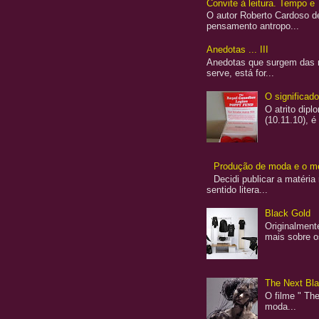
Convite à leitura. Tempo e 
O autor Roberto Cardoso de
pensamento antropo...
Anedotas ... III
Anedotas que surgem das re
serve, está for...
O significad
O atrito dip
(10.11.10), é
Produção de moda e o me
Decidi publicar a matéria
sentido litera...
Black Gold
Originalment
mais sobre o
The Next Blac
O filme " The
moda...