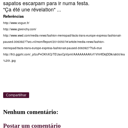
sapatos escarpam para ir numa festa.
"Ça été une révelation" ...
Referências
http://www.vogue.fr/
http://www.givenchy.com/
http://www.wwd.com/media-news/fashion-memopad/tiscis-trans-europe-express-fashionair-
paused-3063927?src=nl/mornReport/20100507#/article/media-news/fashion-
memopad/tiscis-trans-europe-express-fashionair-paused-3063927?full=true
http://lh3.ggpht.com/_pfzuP4OKhXQ/TEUaoCpVpmI/AAAAAAAAKxY/VhHfD6jDDlk/s800/lea
%20t..jpg
Compartilhar
Nenhum comentário:
Postar um comentário