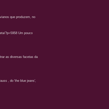
livianos que produzem, no
/beta/?p=5958 Um pouco
trar as diversas facetas da
uss , do 'the blue jeans',