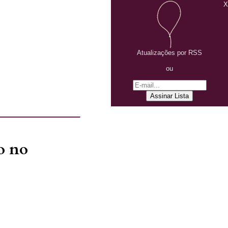
X
Atualizações por RSS
ou
o no