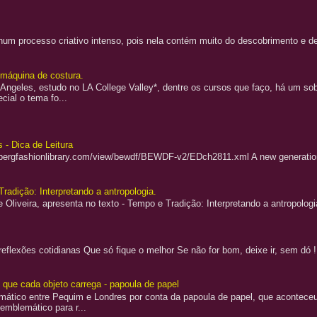
a num processo criativo intenso, pois nela contém muito do descobrimento e
a máquina de costura.
Angeles, estudo no LA College Valley*, dentre os cursos que faço, há um sobr
cial o tema fo...
 - Dica de Leitura
.bergfashionlibrary.com/view/bewdf/BEWDF-v2/EDch2811.xml A new generation 
Tradição: Interpretando a antropologia.
 Oliveira, apresenta no texto - Tempo e Tradição: Interpretando a antropologi
flexões cotidianas Que só fique o melhor Se não for bom, deixe ir, sem dó 
o que cada objeto carrega - papoula de papel
lomático entre Pequim e Londres por conta da papoula de papel, que aconteceu
 emblemático para r...