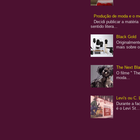
Produção de moda e o me
Decidi publicar a matéria
sentido litera...
Black Gold
Originalment
mais sobre o
The Next Blac
O filme " The
moda...
Levi's ou C. 
Durante a fac
é o Levi St...