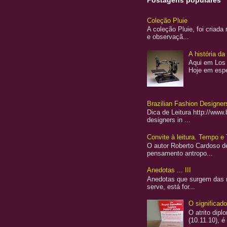
Postagens populares
Coleção Pluie
A coleção Pluie, foi criad
e observaçã...
A história d
Aqui em Los 
Hoje em espe
Brazilian Fashion Designers
Dica de Leitura http://www
designers in ...
Convite à leitura. Tempo e 
O autor Roberto Cardoso de
pensamento antropo...
Anedotas ... III
Anedotas que surgem das re
serve, está for...
O significad
O atrito dip
(10.11.10), é