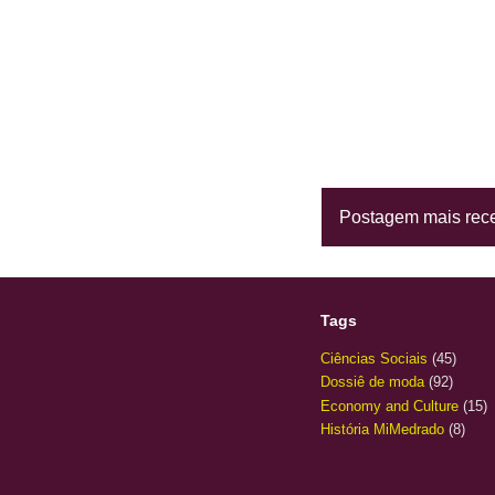
Postagem mais rec
Tags
Ciências Sociais
(45)
Dossiê de moda
(92)
Economy and Culture
(15)
História MiMedrado
(8)