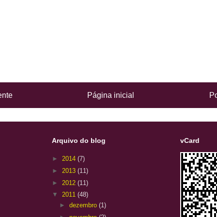
ente
Página inicial
Po
Arquivo do blog
vCard
►
2014
(7)
►
2013
(11)
►
2012
(11)
▼
2011
(48)
►
dezembro
(1)