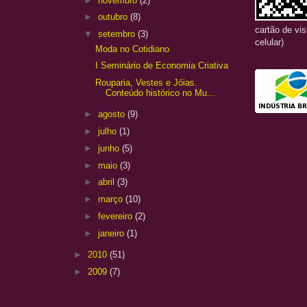
►
novembro
(2)
►
outubro
(8)
cartão de vi
▼
setembro
(3)
celular)
Moda no Cotidiano
I Seminário de Economia Criativa
Rouparia, Vestes e Jóias.
Conteúdo histórico no Mu...
►
agosto
(9)
►
julho
(1)
►
junho
(5)
►
maio
(3)
►
abril
(3)
►
março
(10)
►
fevereiro
(2)
►
janeiro
(1)
►
2010
(51)
►
2009
(7)