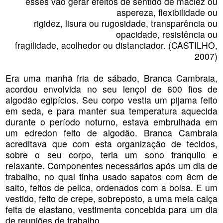
esses vão gerar efeitos de sentido de maciez ou
aspereza, flexibilidade ou
rigidez, lisura ou rugosidade, transparência ou
opacidade, resistência ou
fragilidade, acolhedor ou distanciador. (CASTILHO,
2007)
Era uma manhã fria de sábado, Branca Cambraia,
acordou envolvida no seu lençol de 600 fios de
algodão egipícios. Seu corpo vestia um pijama feito
em seda, e para manter sua temperatura aquecida
durante o período noturno, estava embrulhada em
um edredon feito de algodão. Branca Cambraia
acreditava que com esta organização de tecidos,
sobre o seu corpo, teria um sono tranquilo e
relaxante. Componentes necessários após um dia de
trabalho, no qual tinha usado sapatos com 8cm de
salto, feitos de pelica, ordenados com a bolsa. E um
vestido, feito de crepe, sobreposto, a uma meia calça
feita de elastano, vestimenta concebida para um dia
de reuniões de trabalho.