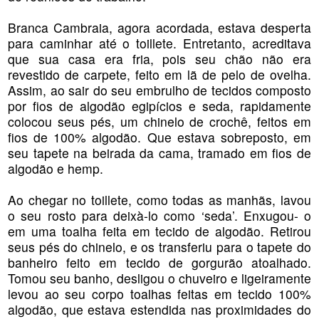
Branca Cambraia, agora acordada, estava desperta
para caminhar até o toillete. Entretanto, acreditava
que sua casa era fria, pois seu chão não era
revestido de carpete, feito em lã de pelo de ovelha.
Assim, ao sair do seu embrulho de tecidos composto
por fios de algodão egipícios e seda, rapidamente
colocou seus pés, um chinelo de crochê, feitos em
fios de 100% algodão. Que estava sobreposto, em
seu tapete na beirada da cama, tramado em fios de
algodão e hemp.
Ao chegar no toillete, como todas as manhãs, lavou
o seu rosto para deixà-lo como ‘seda’. Enxugou- o
em uma toalha feita em tecido de algodão. Retirou
seus pés do chinelo, e os transferiu para o tapete do
banheiro feito em tecido de gorgurão atoalhado.
Tomou seu banho, desligou o chuveiro e ligeiramente
levou ao seu corpo toalhas feitas em tecido 100%
algodão, que estava estendida nas proximidades do