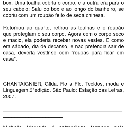
box. Uma toalha cobria o corpo, e a outra era para o
seu cabelo; Saiu do box e ao longo do banheiro, se
cobriu com um roupão feito de seda chinesa.
Retornou ao quarto, retirou as toalhas e o roupão
que protegiam o seu corpo. Agora com o corpo seco
e macio, ela poderia receber novas vestes. E como
era sábado, dia de decanso, e não pretendia sair de
casa, deveria vestir-se com “roupas para ficar em
casa”.
__________________________________________
____________________
CHANTAIGNIER, Gilda. Fio a Fio. Tecidos, moda e
Linguagem.3°edição. São Paulo: Estação das Letras,
2007.
__________________________________________
_____________________