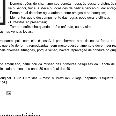
- Demonstrções de chamamentos denotam posição social e distinção 
se o Senhor, Você, e Mecê;ou ocasiões de pedir à benção ou dar abraç
- Forma ritual de beber água ardente entre amigos e no botequim;
- Momentos que o descumprimento das regras pode gerar violência;
- Protestos ao presentear;
- Tomar o cafêzinho quando se é o anfitrião, ou a visita;
ras nas vendas locais.
eressante, pois com ele, é possível percebermos atos da nossa forma cotid
a, que são de forma reproduzidas, sem muito questionamento e devem ser re
 mais diversas situações, porque senão, haverá reprovação da conduta no gru
go americano, participou da missão das primeiras pesquisas da Escola de 
niciada no final dos anos 30 até o final dos 40.
riginal. Livro Cruz das Almas: A Brazillian Village, capítulo "Etiquette"
 1951.
s
omentário: