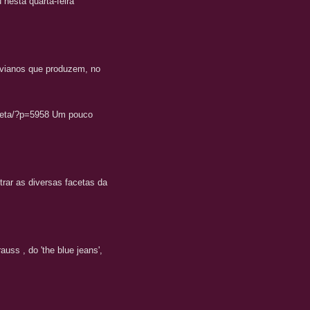
 nesta quarta-feira
livianos que produzem, no
/beta/?p=5958 Um pouco
trar as diversas facetas da
uss , do 'the blue jeans',