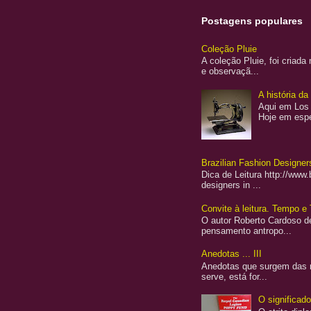
Postagens populares
Coleção Pluie
A coleção Pluie, foi criad
e observaçã...
A história d
Aqui em Los 
Hoje em espe
Brazilian Fashion Designers
Dica de Leitura http://www
designers in ...
Convite à leitura. Tempo e 
O autor Roberto Cardoso de
pensamento antropo...
Anedotas ... III
Anedotas que surgem das re
serve, está for...
O significad