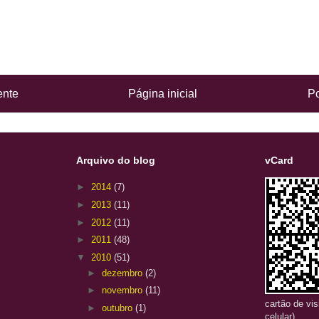
ente
Página inicial
Po
Arquivo do blog
vCard
►
2014
(7)
►
2013
(11)
►
2012
(11)
►
2011
(48)
▼
2010
(51)
►
dezembro
(2)
►
novembro
(11)
cartão de vi
►
outubro
(1)
celular)