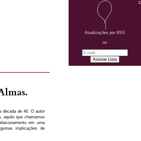
X
Atualizações por RSS
ou
 Almas.
 da década de 40. O autor
ja, aquilo que chamamos
 relacionamento em uma
lgumas implicações de