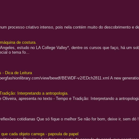
a num processo criativo intenso, pois nela contém muito do descobrimento e
a máquina de costura.
Angeles, estudo no LA College Valley*, dentre os cursos que faço, há um sobr
cial o tema fo...
 - Dica de Leitura
.bergfashionlibrary.com/view/bewdf/BEWDF-v2/EDch2811.xml A new generation 
Tradição: Interpretando a antropologia.
 Oliveira, apresenta no texto - Tempo e Tradição: Interpretando a antropologi
flexões cotidianas Que só fique o melhor Se não for bom, deixe ir, sem dó 
o que cada objeto carrega - papoula de papel