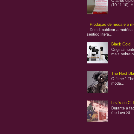
O atrito dip
(10.11.10), é
Produção de moda e o me
Decidi publicar a matéria
sentido litera...
Black Gold
Originalment
mais sobre o
The Next Blac
O filme " The
moda...
Levi's ou C. 
Durante a fac
é o Levi St...