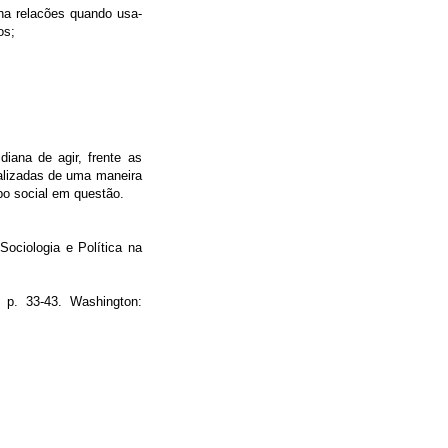
na relacões quando usa-
os;
iana de agir, frente as
alizadas de uma maneira
po social em questão.
Sociologia e Política na
. p. 33-43. Washington: