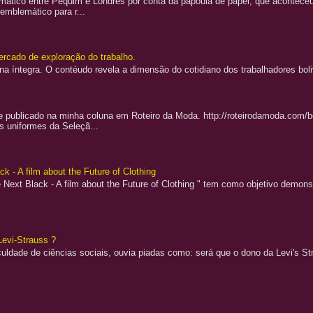
lomático entre Pequim e Londres por conta da papoula de papel, que aconteceu
 emblemático para r...
rcado de exploração do trabalho.
 na íntegra. O contéudo revela a dimensão do cotidiano dos trabalhadores bo
e publicado na minha coluna em Roteiro da Moda. http://roteirodamoda.com
s uniformes da Seleçã...
k - A film about the Future of Clothing
 Next Black - A film about the Future of Clothing " tem como objetivo demons
Levi-Strauss ?
uldade de ciências sociais, ouvia piadas como: será que o dono da Levi's Stra