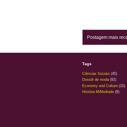
Postagem mais rec
Tags
Ciências Sociais
(45)
Dossiê de moda
(92)
Economy and Culture
(15)
História MiMedrado
(8)